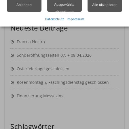
Ausgewählte
Ablehnen
Alle akzeptieren
akzeptieren
Datenschutz
Impressum
Neueste Beiträge
Frankia Noctra
Sonderöffnungszeiten 07. + 08.04.2026
Osterfeiertage geschlossen
Rosenmontag & Faschingsdienstag geschlossen
Finanzierung Messezins
Schlagwörter