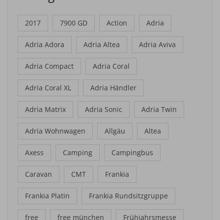
2017
7900 GD
Action
Adria
Adria Adora
Adria Altea
Adria Aviva
Adria Compact
Adria Coral
Adria Coral XL
Adria Händler
Adria Matrix
Adria Sonic
Adria Twin
Adria Wohnwagen
Allgäu
Altea
Axess
Camping
Campingbus
Caravan
CMT
Frankia
Frankia Platin
Frankia Rundsitzgruppe
free
free münchen
Frühjahrsmesse