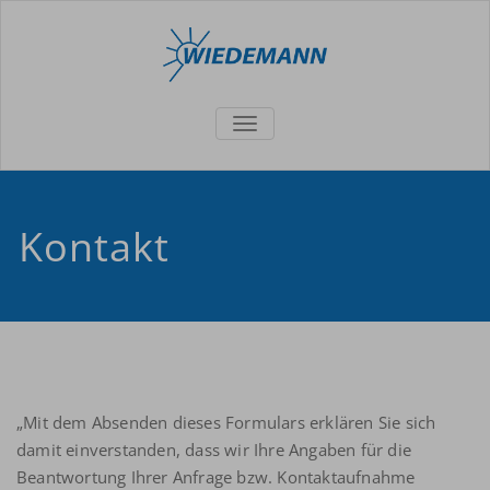
TOGGLE
NAVIGATION
Kontakt
„Mit dem Absenden dieses Formulars erklären Sie sich
damit einverstanden, dass wir Ihre Angaben für die
Beantwortung Ihrer Anfrage bzw. Kontaktaufnahme