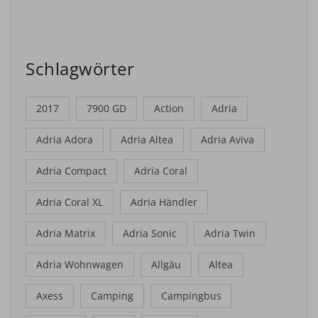
Schlagwörter
2017
7900 GD
Action
Adria
Adria Adora
Adria Altea
Adria Aviva
Adria Compact
Adria Coral
Adria Coral XL
Adria Händler
Adria Matrix
Adria Sonic
Adria Twin
Adria Wohnwagen
Allgäu
Altea
Axess
Camping
Campingbus