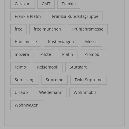
Caravan
CMT
Frankia
Frankia Platin
Frankia Rundsitzgruppe
free
free münchen
Frühjahrsmesse
Hausmesse
Kastenwagen
Messe
movera
Pilote
Platin
Promobil
reimo
Reisemobil
Stuttgart
Sun Living
Supreme
Twin Supreme
Urlaub
Wiedemann
Wohnmobil
Wohnwagen