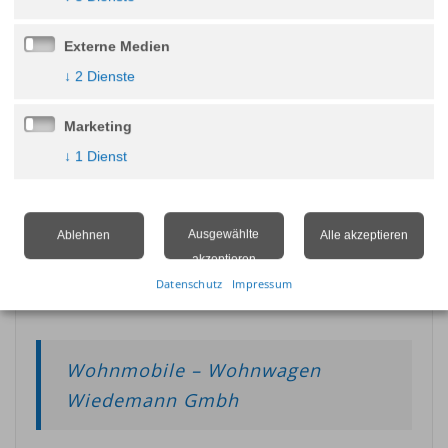
Erlebnisurlaub starten soll. Aufgebaut auf dem beliebten
Fiat Ducato, sind diese neuen Wohnmobile eine echte
Externe Medien
neue Alternative.
↓
2
Dienste
Marketing
↓
1
Dienst
Ausgewählte
Ablehnen
Alle akzeptieren
akzeptieren
Datenschutz
Impressum
Wohnmobile – Wohnwagen
Wiedemann Gmbh