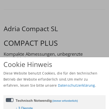
Adria Compact SL
COMPACT PLUS
Kompakte Abmessungen, unbegrenzte
Möglichkeiten
Cookie Hinweis
Mit zusätzlicher Ausstattung im Vergleich zu den Axess
Diese Website benutzt Cookies, die für den technischen
Modellen, haben die Plus Modelle ein zeitgemäßes
Betrieb der Website erforderlich sind.Um mehr zu
Innendesign und eine Truma Heizung. Der neue Compact
erfahren,
lesen Sie bitte unsere
Datenschutzerklärung
.
setzt einen neuen Maßstab für kleinere Wohnmobile. Die
flotten äußeren Dimensionen machen aus ihm das ‚Echte
Stadt-Wohnmobil‘, dennoch mit mehr Platz im Inneren.
Technisch Notwendig
(immer erforderlich)
Dadurch eröffnen sich mehr Möglichkeiten, wenn der
↓
3
Dienste