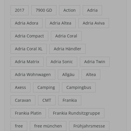
2017
7900 GD
Action
Adria
Adria Adora
Adria Altea
Adria Aviva
Adria Compact
Adria Coral
Adria Coral XL
Adria Händler
Adria Matrix
Adria Sonic
Adria Twin
Adria Wohnwagen
Allgäu
Altea
Axess
Camping
Campingbus
Caravan
CMT
Frankia
Frankia Platin
Frankia Rundsitzgruppe
free
free münchen
Frühjahrsmesse