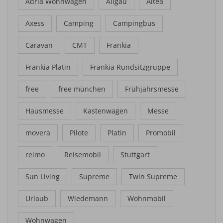
Adria Wohnwagen
Allgäu
Altea
Axess
Camping
Campingbus
Caravan
CMT
Frankia
Frankia Platin
Frankia Rundsitzgruppe
free
free münchen
Frühjahrsmesse
Hausmesse
Kastenwagen
Messe
movera
Pilote
Platin
Promobil
reimo
Reisemobil
Stuttgart
Sun Living
Supreme
Twin Supreme
Urlaub
Wiedemann
Wohnmobil
Wohnwagen