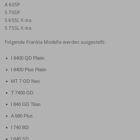
A 60SP
S 70DF
S 65SL X-tra
S 75SL X-tra
Folgende Frankia Modelle werden ausgestellt:
I 8400 QD Platin
I 8400 Plus Platin
MT 7 GD Neo
T 7400 GD
I 840 GD Titan
A 680 Plus
I 740 BD
I 640 SD