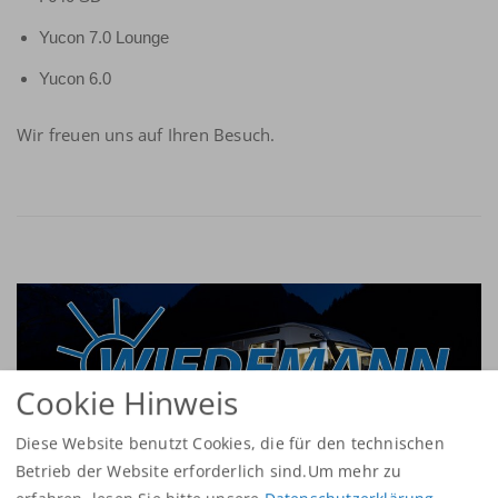
Yucon 7.0 Lounge
Yucon 6.0
Wir freuen uns auf Ihren Besuch.
Cookie Hinweis
Diese Website benutzt Cookies, die für den technischen
Betrieb der Website erforderlich sind.Um mehr zu
Adria gewinnt Leserwahl von