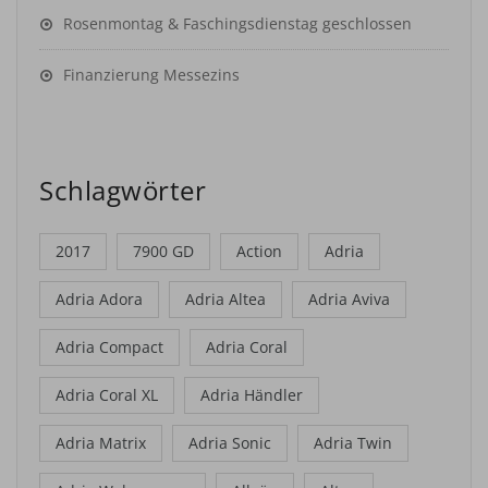
Rosenmontag & Faschingsdienstag geschlossen
Finanzierung Messezins
Schlagwörter
2017
7900 GD
Action
Adria
Adria Adora
Adria Altea
Adria Aviva
Adria Compact
Adria Coral
Adria Coral XL
Adria Händler
Adria Matrix
Adria Sonic
Adria Twin