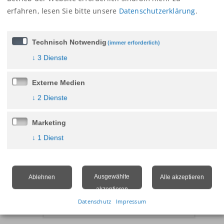
erfahren,
lesen Sie bitte unsere
Datenschutzerklärung
.
Technisch Notwendig
(immer erforderlich)
2.30 m
↓
3
Dienste
Externe Medien
↓
2
Dienste
3+1
Marketing
↓
1
Dienst
Ausgewählte
Ablehnen
Alle akzeptieren
2.91 m
akzeptieren
Datenschutz
Impressum