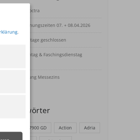
Frankia Noctra
Sonderöffnungszeiten 07. + 08.04.2026
rklärung
.
Osterfeiertage geschlossen
Rosenmontag & Faschingsdienstag
geschlossen
Finanzierung Messezins
Schlagwörter
2017
7900 GD
Action
Adria