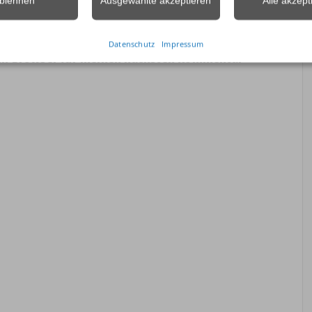
blehnen
Ausgewählte akzeptieren
Alle akzept
Datenschutz
Impressum
sem Browser für meinen nächsten Kommentar