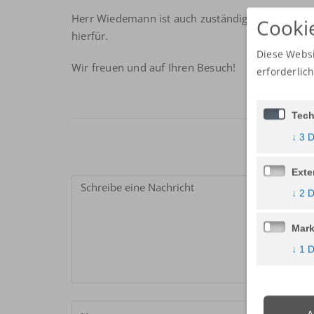
Herr Wiedemann ist auch zuständig für die Marke
Cooki
hierfür.
Diese Websi
Wir freuen und auf Ihren Besuch!
erforderlic
Tech
↓
3
D
Exte
↓
2
D
Mark
↓
1
D