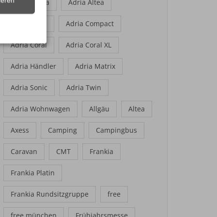
ieren
Adria Adora
Adria Altea
Adria Aviva
Adria Compact
Adria Coral
Adria Coral XL
Adria Händler
Adria Matrix
Adria Sonic
Adria Twin
Adria Wohnwagen
Allgäu
Altea
Axess
Camping
Campingbus
Caravan
CMT
Frankia
Frankia Platin
Frankia Rundsitzgruppe
free
free münchen
Frühjahrsmesse