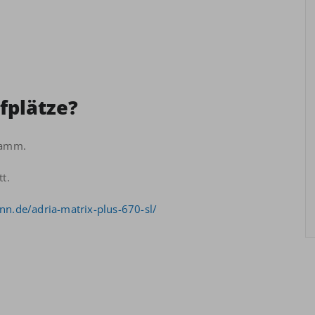
fplätze?
ramm.
t.
n.de/adria-matrix-plus-670-sl/