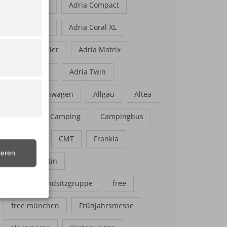
Adria Aviva
Adria Compact
Adria Coral
Adria Coral XL
Adria Händler
Adria Matrix
Adria Sonic
Adria Twin
Adria Wohnwagen
Allgäu
Altea
Axess
Camping
Campingbus
Caravan
CMT
Frankia
ieren
Frankia Platin
Frankia Rundsitzgruppe
free
free münchen
Frühjahrsmesse