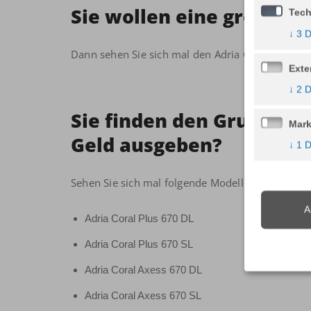
Sie wollen eine größere 
Tech
↓
3
D
Dann sehen Sie sich mal den Adria Coral Suprem
Exte
↓
2
D
Sie finden den Grundriss
Mark
Geld ausgeben?
↓
1
D
Sehen Sie sich mal folgende Modelle an:
A
Adria Coral Plus 670 DL
Adria Coral Plus 670 SL
Adria Coral Axess 670 DL
Adria Coral Axess 670 SL