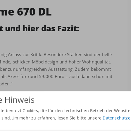
me 670 DL
 und hier das Fazit:
ig Anlass zur Kritik. Besondere Stärken sind der helle
 finde, schicken Möbeldesign und hoher Wohnqualität.
 aber zur umfangreichen Ausstattung. Zudem bekommt
als Axess für rund 59.000 Euro – auch dann schon mit
oden.“
e Hinweis
ter-adria-coral-supreme-670-dl-einzeltest/
te benutzt Cookies, die für den technischen Betrieb der Website
h sind.Um mehr zu erfahren,
lesen Sie bitte unsere
Datenschutze