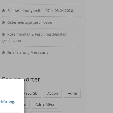
Sonderöffnungszeiten 07. + 08.04.2026
Osterfeiertage geschlossen
Rosenmontag & Faschingsdienstag
geschlossen
Finanzierung Messezins
Schlagwörter
2017
7900 GD
Action
Adria
rklärung
.
Adria Adora
Adria Altea