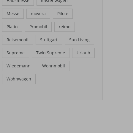
Hausmesse
Kastenwagen
Messe
movera
Pilote
Platin
Promobil
reimo
Reisemobil
Stuttgart
Sun Living
Supreme
Twin Supreme
Urlaub
Wiedemann
Wohnmobil
Wohnwagen