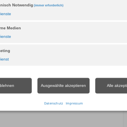
Sitzgruppe?
nisch Notwendig
(immer erforderlich)
ienste
e 670 SL an.
rne Medien
ienste
 toll, aber möchten weniger
eting
ienst
blehnen
Ausgewählte akzeptieren
Alle akzept
Datenschutz
Impressum