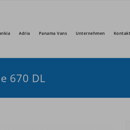
ankia
Adria
Panama Vans
Unternehmen
Kontak
me 670 DL