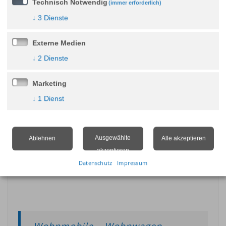
Technisch Notwendig
(immer erforderlich)
↓
3
Dienste
Externe Medien
↓
2
Dienste
Marketing
↓
1
Dienst
Ausgewählte
Ablehnen
Alle akzeptieren
akzeptieren
Datenschutz
Impressum
Wohnmobile – Wohnwagen