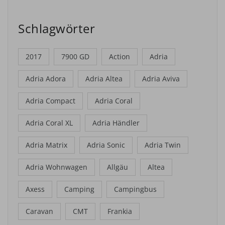
Schlagwörter
2017
7900 GD
Action
Adria
Adria Adora
Adria Altea
Adria Aviva
Adria Compact
Adria Coral
Adria Coral XL
Adria Händler
Adria Matrix
Adria Sonic
Adria Twin
Adria Wohnwagen
Allgäu
Altea
Axess
Camping
Campingbus
Caravan
CMT
Frankia