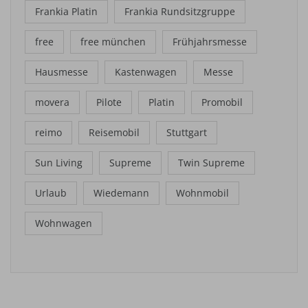
Frankia Platin
Frankia Rundsitzgruppe
free
free münchen
Frühjahrsmesse
Hausmesse
Kastenwagen
Messe
movera
Pilote
Platin
Promobil
reimo
Reisemobil
Stuttgart
Sun Living
Supreme
Twin Supreme
Urlaub
Wiedemann
Wohnmobil
Wohnwagen