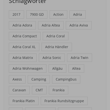
Schlagwörter
2017
7900 GD
Action
Adria
Adria Adora
Adria Altea
Adria Aviva
Adria Compact
Adria Coral
Adria Coral XL
Adria Händler
Adria Matrix
Adria Sonic
Adria Twin
Adria Wohnwagen
Allgäu
Altea
Axess
Camping
Campingbus
Caravan
CMT
Frankia
Frankia Platin
Frankia Rundsitzgruppe